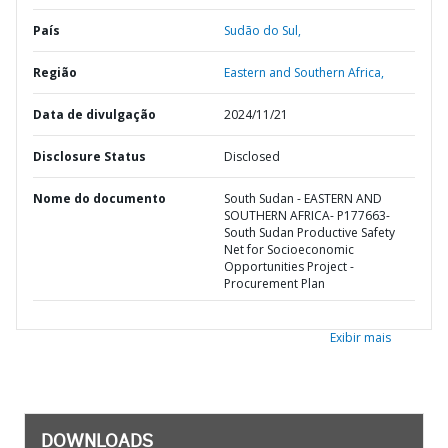
País
Sudão do Sul,
Região
Eastern and Southern Africa,
Data de divulgação
2024/11/21
Disclosure Status
Disclosed
Nome do documento
South Sudan - EASTERN AND
SOUTHERN AFRICA- P177663-
South Sudan Productive Safety
Net for Socioeconomic
Opportunities Project -
Procurement Plan
Exibir mais
DOWNLOADS