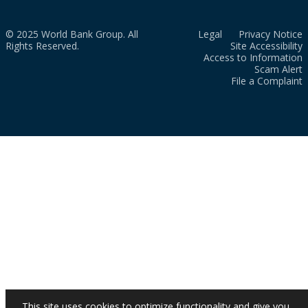
© 2025 World Bank Group. All
Legal
Privacy Notice
Rights Reserved.
Site Accessibility
Access to Information
Scam Alert
File a Complaint
This site uses cookies to optimize functionality and give you