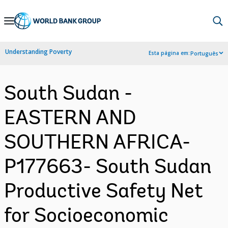
Skip
to
Main
Understanding Poverty
Esta página em:
Português
Navigation
South Sudan -
EASTERN AND
SOUTHERN AFRICA-
P177663- South Sudan
Productive Safety Net
for Socioeconomic