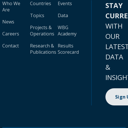
Who We
Countries
Events
STAY
Are
CURR
Topics
Data
News
WITH
Projects &
WBG
Careers
Operations
Academy
OUR
LATES
Contact
Research &
Results
Publications
Scorecard
DATA
&
INSIGH
Sign