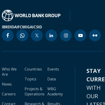
IBRD
IDA
IFC
MIGA
ICSID
Who We
Countries
Events
STAY
Are
CURR
Topics
Data
News
WITH
Projects &
WBG
Careers
Operations
Academy
OUR
LATES
Contact
Research &
Results