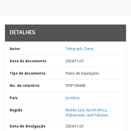
DETALHES
Autor
Telegraph, Dana;
Data do documento
2024/11/21
TIpo de documento
Plano de Aquisições
No. do relatório
STEP105668
País
Jordânia,
Região
Middle East, North Africa,
Afghanistan, and Pakistan,
Data de divulgação
2024/11/21