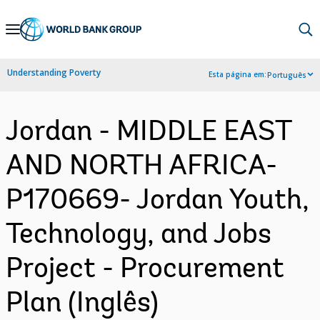
Skip
to
Main
Understanding Poverty
Esta página em:
Português
Navigation
Jordan - MIDDLE EAST
AND NORTH AFRICA-
P170669- Jordan Youth,
Technology, and Jobs
Project - Procurement
Plan (Inglês)