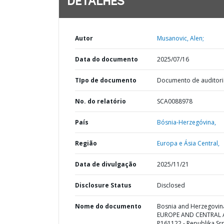
DETALHES
Autor
Musanovic, Alen;
Data do documento
2025/07/16
TIpo de documento
Documento de auditori
No. do relatório
SCA0088978
País
Bósnia-Herzegóvina,
Região
Europa e Ásia Central,
Data de divulgação
2025/11/21
Disclosure Status
Disclosed
Nome do documento
Bosnia and Herzegovina
EUROPE AND CENTRAL A
P161122 - Republika Sr