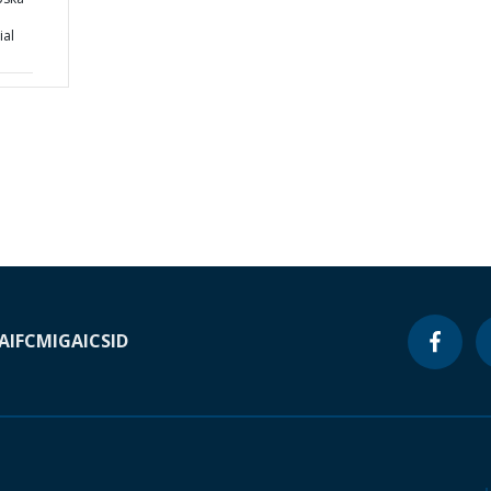
ial
A
IFC
MIGA
ICSID