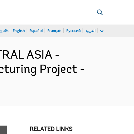
uguês
English
Español
Français
Русский
العربية
TRAL ASIA -
turing Project -
RELATED LINKS