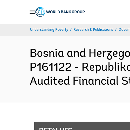
Skip
to
Main
Understanding Poverty
Research & Publications
Docume
Navigation
Bosnia and Herzeg
P161122 - Republik
Audited Financial S