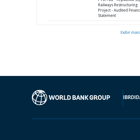
Railways Restructuring
Project - Audited Financ
Statement
Exibir mais
IBRD
ID