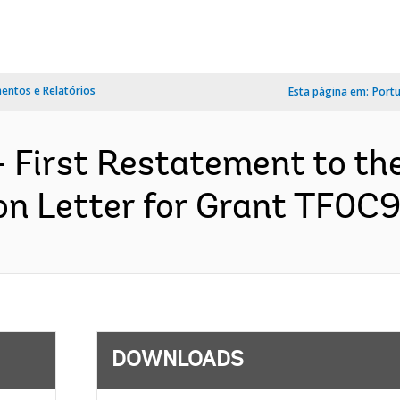
ntos e Relatórios
Esta página em:
Port
- First Restatement to t
on Letter for Grant TF0C9
DOWNLOADS