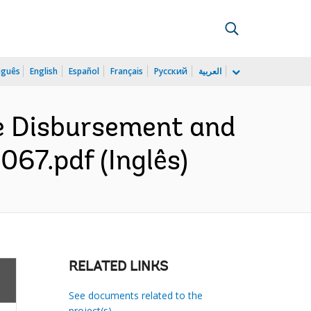
uguês
English
Español
Français
Русский
العربية
he Disbursement and
067.pdf (Inglês)
RELATED LINKS
See documents related to the
project(s)