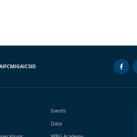
A
IFC
MIGA
ICSID
Events
Data
Operations
WBG Academy