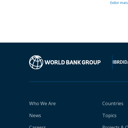
Exibir mais
IBRD
ID
Who We Are
Countries
News
Topics
Careers
Projects & 