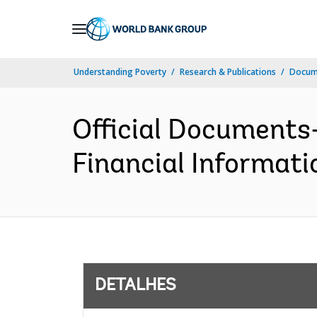
Skip
to
Main
Understanding Poverty
Research & Publications
Docume
Navigation
Official Documents
Financial Informati
DETALHES