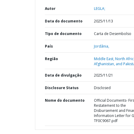
Autor
LEGLA;
Data do documento
2025/11/13
TIpo de documento
Carta de Desembolso
País
Jordânia,
Região
Middle East, North Afric
Afghanistan, and Pakist
Data de divulgação
2025/11/21
Disclosure Status
Disclosed
Nome do documento
Official Documents- Firs
Restatement to the
Disbursement and Finan
Information Letter for 
TF0C9067.pdf