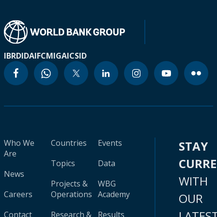
IBRD
IDA
IFC
MIGA
ICSID
Who We
Countries
Events
STAY
Are
CURR
Topics
Data
News
WITH
Projects &
WBG
Careers
Operations
Academy
OUR
LATES
Contact
Research &
Results