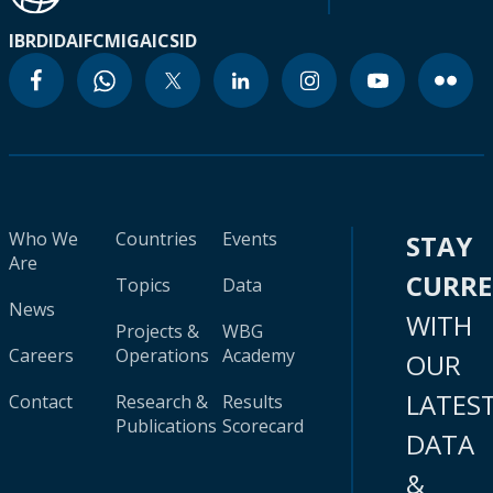
IBRD
IDA
IFC
MIGA
ICSID
Who We
Countries
Events
STAY
Are
CURR
Topics
Data
News
WITH
Projects &
WBG
Careers
Operations
Academy
OUR
LATES
Contact
Research &
Results
Publications
Scorecard
DATA
&