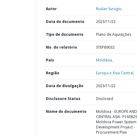
Autor
Ruslan Surugiu;
Data do documento
2023/11/22
TIpo de documento
Plano de Aquisições
No. do relatório
STEP89032
País
Moldávia,
Região
Europa e Ásia Central,
Data de divulgação
2023/11/22
Disclosure Status
Disclosed
Nome do documento
Moldova - EUROPE AND
CENTRAL ASIA- P160829
Moldova Power System
Development Project -
Procurement Plan