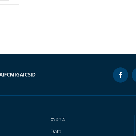
A
IFC
MIGA
ICSID
Events
Data