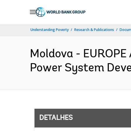
Skip
to
Main
Understanding Poverty
Research & Publications
Docume
Navigation
Moldova - EUROPE
Power System Devel
DETALHES