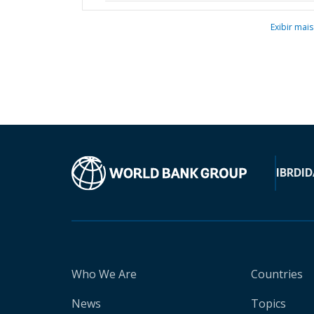
Exibir mais
IBRD
ID
Who We Are
Countries
News
Topics