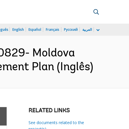
uguês
English
Español
Français
Русский
العربية
0829- Moldova
ment Plan (Inglês)
RELATED LINKS
See documents related to the
project(s)