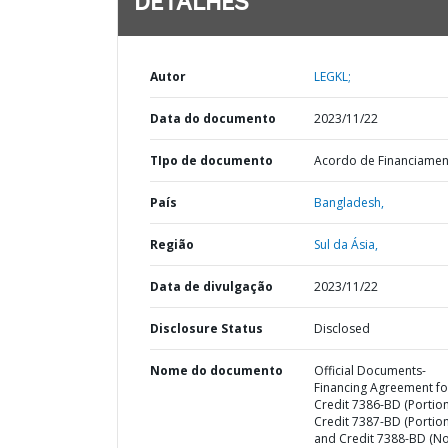
DETALHES
Autor
LEGKL;
Data do documento
2023/11/22
TIpo de documento
Acordo de Financiame
País
Bangladesh,
Região
Sul da Ásia,
Data de divulgação
2023/11/22
Disclosure Status
Disclosed
Nome do documento
Official Documents-
Financing Agreement fo
Credit 7386-BD (Portion
Credit 7387-BD (Portion
and Credit 7388-BD (N