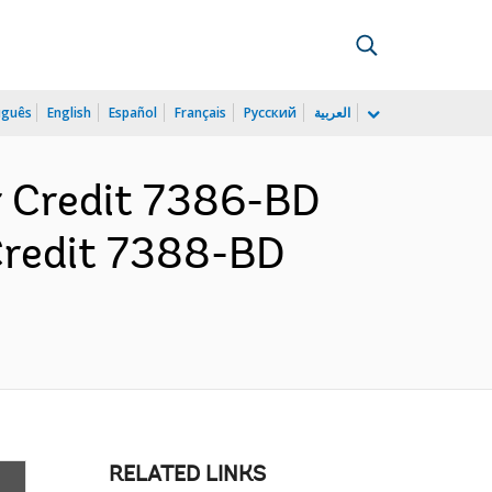
uguês
English
Español
Français
Русский
العربية
r Credit 7386-BD
 Credit 7388-BD
RELATED LINKS