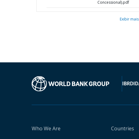
Concessional).pdf
Exibir mais
IBRD
ID
Who We Are
Countries