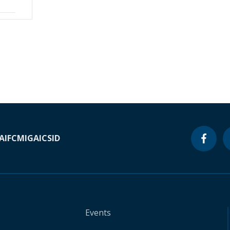
A
IFC
MIGA
ICSID
Events