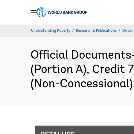
Skip
to
Main
Understanding Poverty
Research & Publications
Docume
Navigation
Official Documents
(Portion A), Credit
(Non-Concessional).