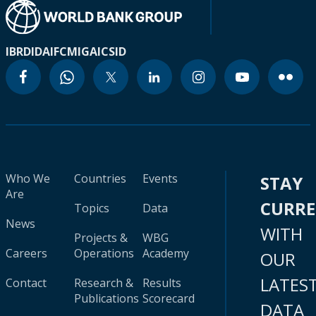
IBRD
IDA
IFC
MIGA
ICSID
Who We
Countries
Events
STAY
Are
CURR
Topics
Data
News
WITH
Projects &
WBG
Careers
Operations
Academy
OUR
LATES
Contact
Research &
Results
Publications
Scorecard
DATA