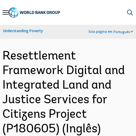
Skip
to
Main
Understanding Poverty
Esta página em:
Português
Navigation
Resettlement
Framework Digital and
Integrated Land and
Justice Services for
Citizens Project
(P180605) (Inglês)