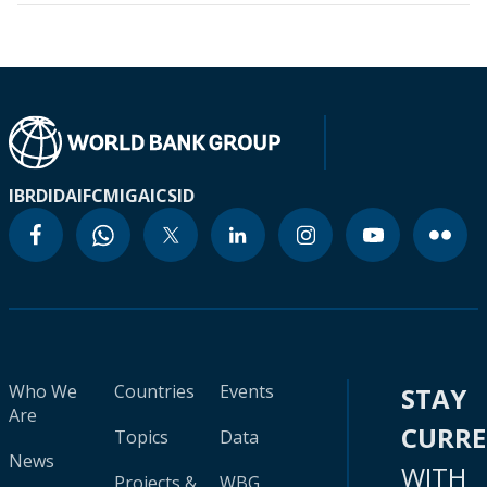
IBRD
IDA
IFC
MIGA
ICSID
Who We
Countries
Events
STAY
Are
CURR
Topics
Data
News
WITH
Projects &
WBG