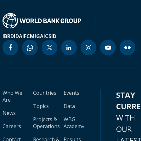
IBRD
IDA
IFC
MIGA
ICSID
Who We
Countries
Events
STAY
Are
CURR
Topics
Data
News
WITH
Projects &
WBG
Careers
Operations
Academy
OUR
LATES
Contact
Research &
Results