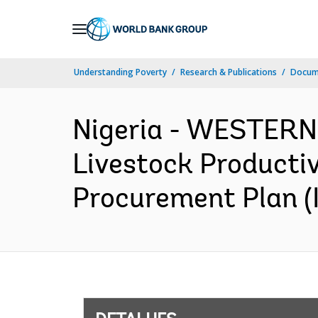
Skip
to
Main
Understanding Poverty
Research & Publications
Docume
Navigation
Nigeria - WESTER
Livestock Productiv
Procurement Plan (I