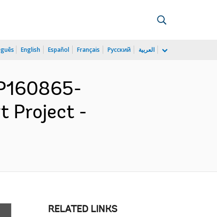
uguês
English
Español
Français
Русский
العربية
 P160865-
t Project -
RELATED LINKS