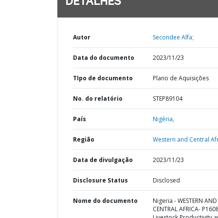
DETALHES
Autor
Secondee Alfa;
Data do documento
2023/11/23
TIpo de documento
Plano de Aquisições
No. do relatório
STEP89104
País
Nigéria,
Região
Western and Central Afr
Data de divulgação
2023/11/23
Disclosure Status
Disclosed
Nome do documento
Nigeria - WESTERN AND
CENTRAL AFRICA- P160
Livestock Productivity 