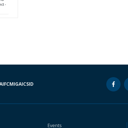
ct -
A
IFC
MIGA
ICSID
Events