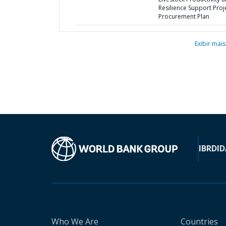
Resilience Support Proje
Procurement Plan
Exibir mais
IBRD
ID
Who We Are
Countries