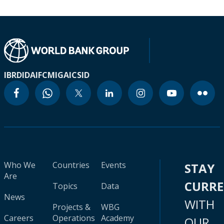
IBRD
IDA
IFC
MIGA
ICSID
Who We
Countries
Events
STAY
Are
CURR
Topics
Data
News
WITH
Projects &
WBG
Careers
Operations
Academy
OUR