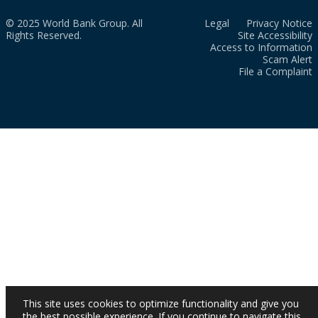
© 2025 World Bank Group. All
Legal
Privacy Notice
Rights Reserved.
Site Accessibility
Access to Information
Scam Alert
File a Complaint
This site uses cookies to optimize functionality and give you
the best possible experience. If you continue to navigate this