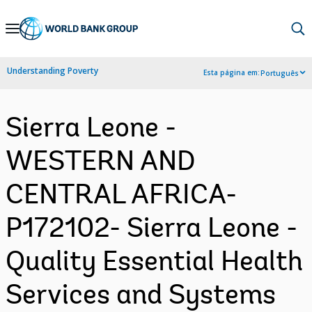
Skip
to
Main
Understanding Poverty
Esta página em:
Português
Navigation
Sierra Leone -
WESTERN AND
CENTRAL AFRICA-
P172102- Sierra Leone -
Quality Essential Health
Services and Systems