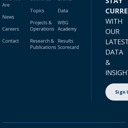
STAY
Are
CURR
Topics
Data
News
WITH
Projects &
WBG
Careers
Operations
Academy
OUR
LATES
Contact
Research &
Results
Publications
Scorecard
DATA
&
INSIGH
Sign