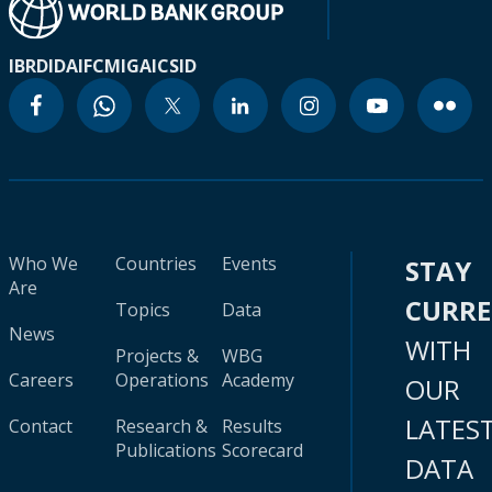
IBRD
IDA
IFC
MIGA
ICSID
Who We
Countries
Events
STAY
Are
CURR
Topics
Data
News
WITH
Projects &
WBG
Careers
Operations
Academy
OUR
LATES
Contact
Research &
Results
Publications
Scorecard
DATA