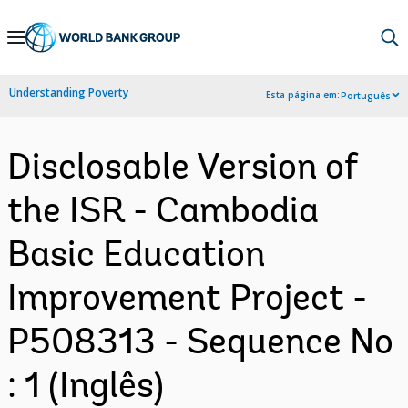
Skip
to
Main
Understanding Poverty
Esta página em:
Português
Navigation
Disclosable Version of
the ISR - Cambodia
Basic Education
Improvement Project -
P508313 - Sequence No
: 1 (Inglês)