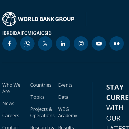
IBRD
IDA
IFC
MIGA
ICSID
Who We
Countries
Events
STAY
Are
CURR
Topics
Data
News
WITH
Projects &
WBG
Careers
Operations
Academy
OUR
LATES
Contact
Research &
Results