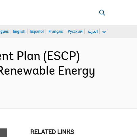
uguês
English
Español
Français
Русский
العربية
nt Plan (ESCP)
 Renewable Energy
RELATED LINKS