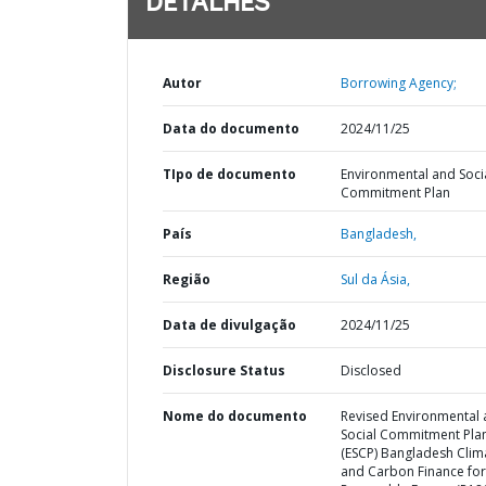
DETALHES
Autor
Borrowing Agency;
Data do documento
2024/11/25
TIpo de documento
Environmental and Soci
Commitment Plan
País
Bangladesh,
Região
Sul da Ásia,
Data de divulgação
2024/11/25
Disclosure Status
Disclosed
Nome do documento
Revised Environmental
Social Commitment Pla
(ESCP) Bangladesh Clim
and Carbon Finance for