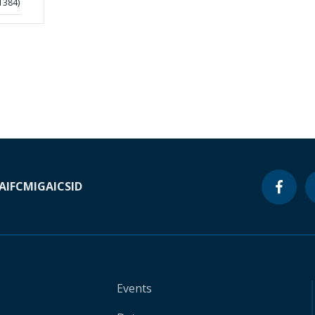
1384)
A
IFC
MIGA
ICSID
Events