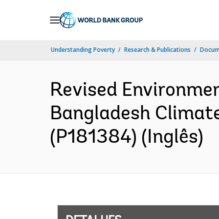
Skip
to
Main
Understanding Poverty
Research & Publications
Docume
Navigation
Revised Environmen
Bangladesh Climate
(P181384) (Inglês)