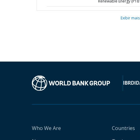
Renewable Energy (P18
Exibir mais
IBRD
ID
Who We Are
Countries