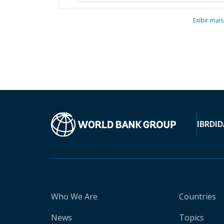
Exibir mais
IBRD
ID
Who We Are
Countries
News
Topics