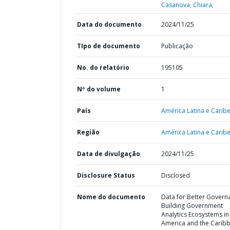
Casanova, Chiara;
Data do documento
2024/11/25
TIpo de documento
Publicação
No. do relatório
195105
Nº do volume
1
País
América Latina e Caribe
Região
América Latina e Caribe
Data de divulgação
2024/11/25
Disclosure Status
Disclosed
Nome do documento
Data for Better Governa
Building Government
Analytics Ecosystems in 
America and the Carib