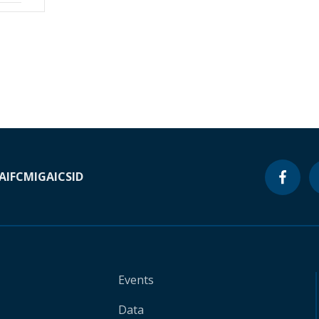
A
IFC
MIGA
ICSID
Events
Data