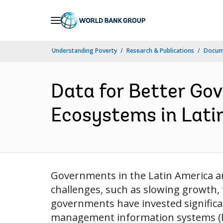
Skip
to
Main
Understanding Poverty
Research & Publications
Docume
Navigation
Data for Better Go
Ecosystems in Latin
Governments in the Latin America an
challenges, such as slowing growth, f
governments have invested significa
management information systems (MI