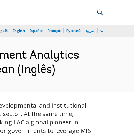
uguês
English
Español
Français
Русский
العربية
nment Analytics
an (Inglês)
evelopmental and institutional
c sector. At the same time,
ing LAC a global pioneer in
for governments to leverage MIS