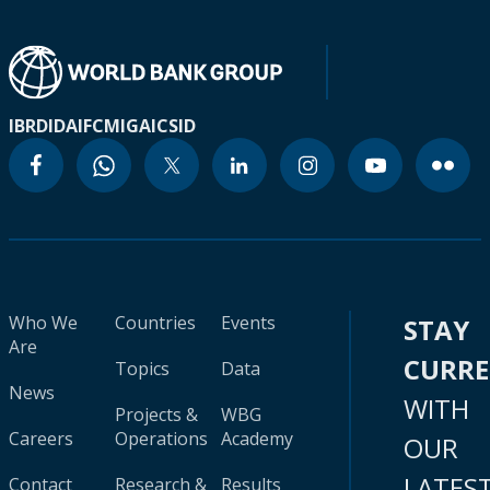
IBRD
IDA
IFC
MIGA
ICSID
Who We
Countries
Events
STAY
Are
CURR
Topics
Data
News
WITH
Projects &
WBG
Careers
Operations
Academy
OUR
LATES
Contact
Research &
Results