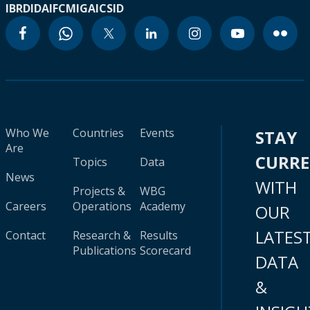
IBRD
IDA
IFC
MIGA
ICSID
Who We
Countries
Events
STAY
Are
CURR
Topics
Data
News
WITH
Projects &
WBG
Careers
Operations
Academy
OUR
LATES
Contact
Research &
Results
Publications
Scorecard
DATA
&