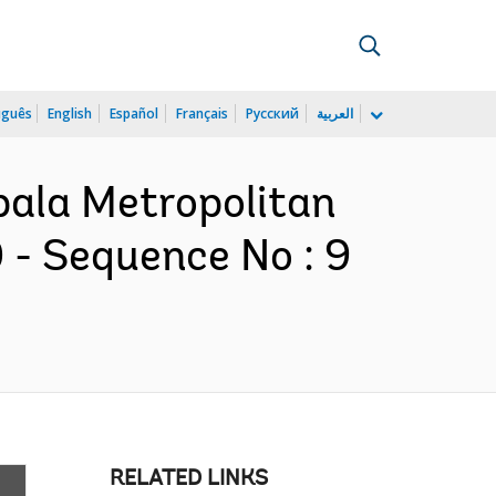
uguês
English
Español
Français
Русский
العربية
pala Metropolitan
- Sequence No : 9
RELATED LINKS