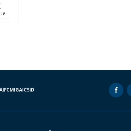
an
-
: 9
A
IFC
MIGA
ICSID