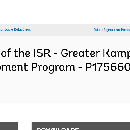
ntos e Relatórios
Esta página em:
Port
 of the ISR - Greater Kam
ment Program - P175660 