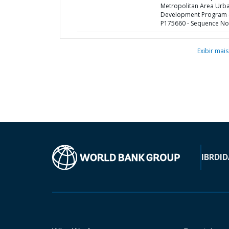
Metropolitan Area Urb
Development Program 
P175660 - Sequence No 
Exibir mais
IBRD
ID