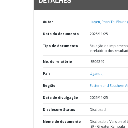
DETALHES
Autor
Huyen, Phan Thi Phuong
Data do documento
2025/11/25
TIpo de documento
Situação da implement
e relatório dos resulta
No. do relatório
ISR06249
País
Uganda,
Região
Eastern and Southern Af
Data de divulgação
2025/11/25
Disclosure Status
Disclosed
Nome do documento
Disclosable Version of 
ISR - Greater Kampala