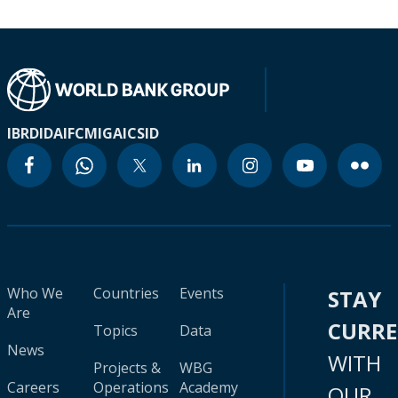
IBRD
IDA
IFC
MIGA
ICSID
Who We
Countries
Events
STAY
Are
CURR
Topics
Data
News
WITH
Projects &
WBG
Careers
Operations
Academy
OUR