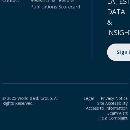
LATES
Contact
Research &
Results
Publications
Scorecard
DATA
&
INSIGH
Sign
© 2025 World Bank Group. All
Legal
Privacy Notice
Rights Reserved.
Site Accessibility
Access to Information
Scam Alert
File a Complaint