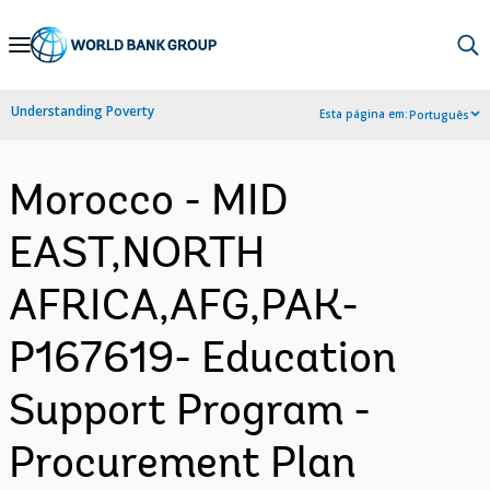
Skip
to
Main
Understanding Poverty
Esta página em:
Português
Navigation
Morocco - MID
EAST,NORTH
AFRICA,AFG,PAK-
P167619- Education
Support Program -
Procurement Plan