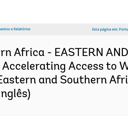
ntos e Relatórios
Esta página em:
Port
ern Africa - EASTERN A
ccelerating Access to W
Eastern and Southern Afri
nglês)