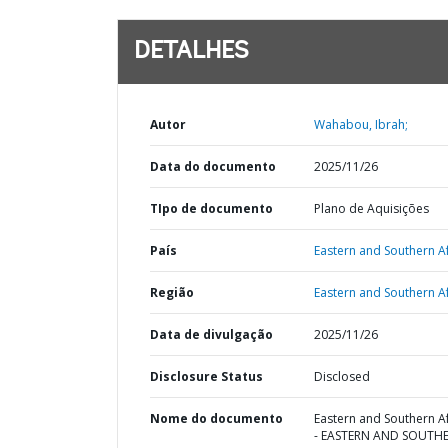
DETALHES
Autor
Wahabou, Ibrah;
Data do documento
2025/11/26
TIpo de documento
Plano de Aquisições
País
Eastern and Southern Af
Região
Eastern and Southern Af
Data de divulgação
2025/11/26
Disclosure Status
Disclosed
Nome do documento
Eastern and Southern Af
- EASTERN AND SOUTH