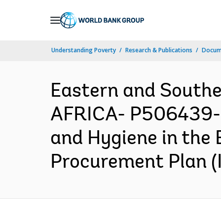
Skip
to
Main
Understanding Poverty
Research & Publications
Docume
Navigation
Eastern and South
AFRICA- P506439- A
and Hygiene in the 
Procurement Plan (I