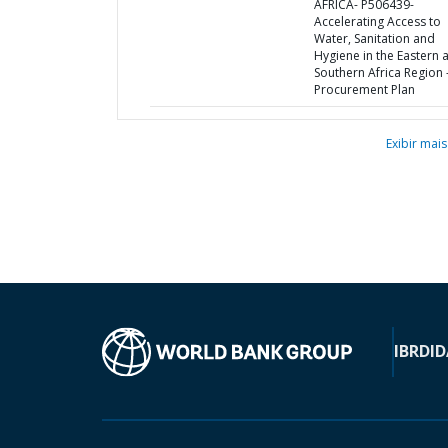
AFRICA- P506439-
Accelerating Access to
Water, Sanitation and
Hygiene in the Eastern 
Southern Africa Region 
Procurement Plan
Exibir mais
IBRD
ID