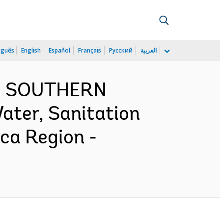
uguês
English
Español
Français
Русский
العربية
ND SOUTHERN
ater, Sanitation
ca Region -