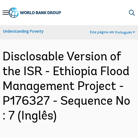
Skip
to
Main
Understanding Poverty
Esta página em:
Português
Navigation
Disclosable Version of
the ISR - Ethiopia Flood
Management Project -
P176327 - Sequence No
: 7 (Inglês)