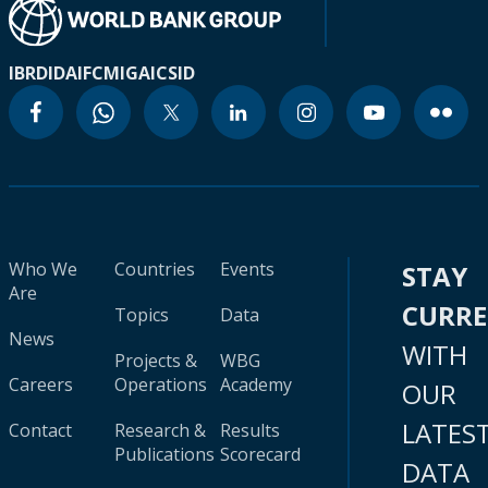
IBRD
IDA
IFC
MIGA
ICSID
Who We
Countries
Events
STAY
Are
CURR
Topics
Data
News
WITH
Projects &
WBG
Careers
Operations
Academy
OUR
LATES
Contact
Research &
Results
Publications
Scorecard
DATA