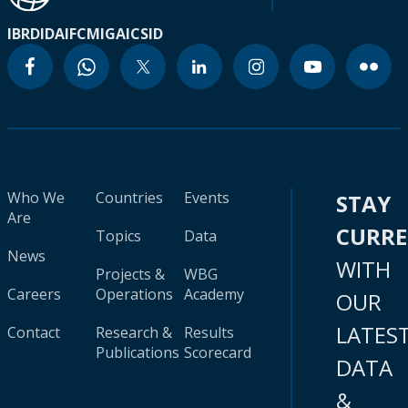
IBRD
IDA
IFC
MIGA
ICSID
Who We
Countries
Events
STAY
Are
CURR
Topics
Data
News
WITH
Projects &
WBG
Careers
Operations
Academy
OUR
LATES
Contact
Research &
Results
Publications
Scorecard
DATA
&