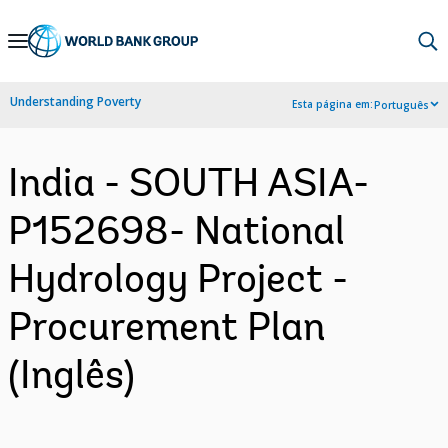
Skip
to
Main
Understanding Poverty
Esta página em:
Português
Navigation
India - SOUTH ASIA-
P152698- National
Hydrology Project -
Procurement Plan
(Inglês)