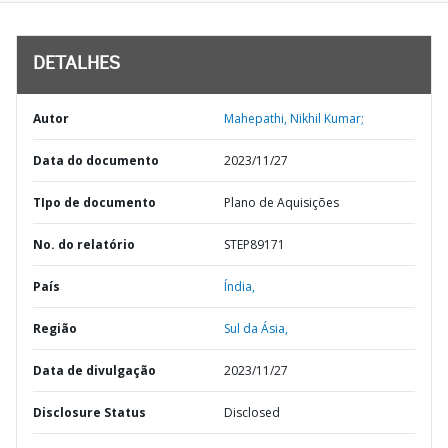
DETALHES
Autor
Mahepathi, Nikhil Kumar;
Data do documento
2023/11/27
TIpo de documento
Plano de Aquisições
No. do relatório
STEP89171
País
Índia,
Região
Sul da Ásia,
Data de divulgação
2023/11/27
Disclosure Status
Disclosed