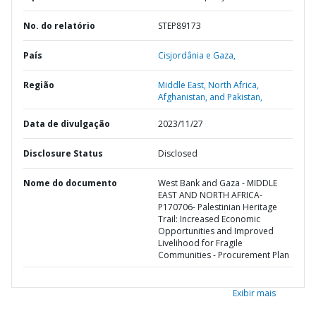
No. do relatório
STEP89173
País
Cisjordânia e Gaza,
Região
Middle East, North Africa,
Afghanistan, and Pakistan,
Data de divulgação
2023/11/27
Disclosure Status
Disclosed
Nome do documento
West Bank and Gaza - MIDDLE
EAST AND NORTH AFRICA-
P170706- Palestinian Heritage
Trail: Increased Economic
Opportunities and Improved
Livelihood for Fragile
Communities - Procurement Plan
Exibir mais