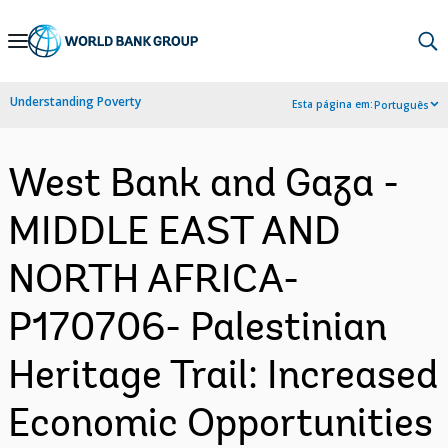
Skip
to
Main
Understanding Poverty
Esta página em:
Português
Navigation
West Bank and Gaza -
MIDDLE EAST AND
NORTH AFRICA-
P170706- Palestinian
Heritage Trail: Increased
Economic Opportunities