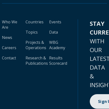
Who We
Countries
Events
STAY
Are
CURR
Topics
Data
News
WITH
Projects &
WBG
Careers
Operations
Academy
OUR
LATES
Contact
Research &
Results
Publications
Scorecard
DATA
&
INSIGH
Sign