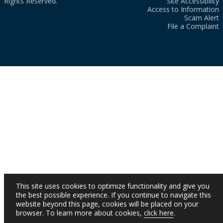
Rights Reserved.
Site Accessibility
Access to Information
Scam Alert
File a Complaint
This site uses cookies to optimize functionality and give you
the best possible experience. If you continue to navigate this
website beyond this page, cookies will be placed on your
browser. To learn more about cookies,
click here
.