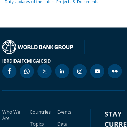
Daily Updates of the Latest Projects & Documents
IBRD
IDA
IFC
MIGA
ICSID
Who We
Countries
Events
STAY
Are
CURR
Topics
Data