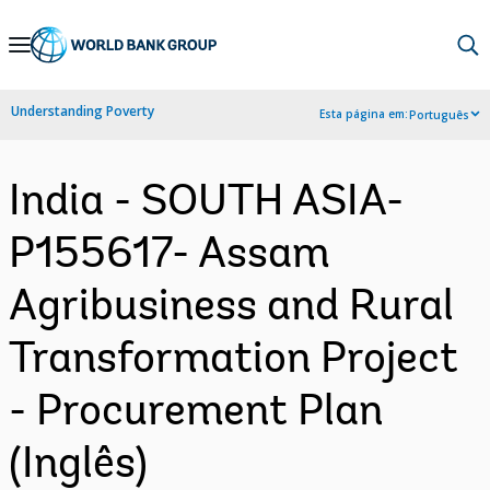
Skip
to
Main
Understanding Poverty
Esta página em:
Português
Navigation
India - SOUTH ASIA-
P155617- Assam
Agribusiness and Rural
Transformation Project
- Procurement Plan
(Inglês)