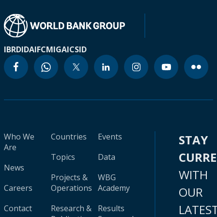
IBRD
IDA
IFC
MIGA
ICSID
Who We
Countries
Events
STAY
Are
CURR
Topics
Data
News
WITH
Projects &
WBG
Careers
Operations
Academy
OUR
LATES
Contact
Research &
Results