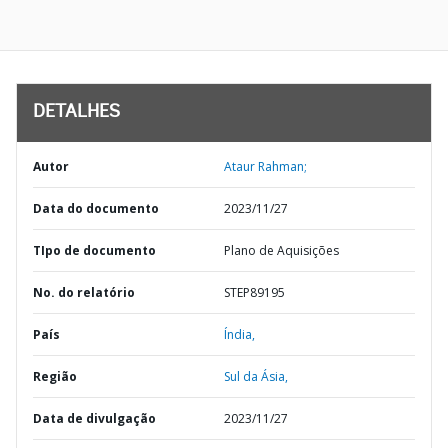
DETALHES
Autor
Ataur Rahman;
Data do documento
2023/11/27
TIpo de documento
Plano de Aquisições
No. do relatório
STEP89195
País
Índia,
Região
Sul da Ásia,
Data de divulgação
2023/11/27