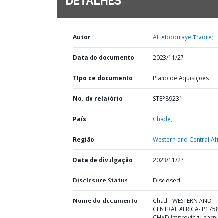
DETALHES
Autor
Ali Abdoulaye Traore;
Data do documento
2023/11/27
TIpo de documento
Plano de Aquisições
No. do relatório
STEP89231
País
Chade,
Região
Western and Central Afr
Data de divulgação
2023/11/27
Disclosure Status
Disclosed
Nome do documento
Chad - WESTERN AND
CENTRAL AFRICA- P175
CHAD Improving Learn