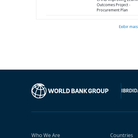
Outcomes Project -
Procurement Plan
Exibir mais
IBRD
ID
Who We Are
Countries