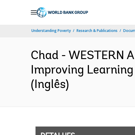
Skip
to
Main
Understanding Poverty
Research & Publications
Docume
Navigation
Chad - WESTERN 
Improving Learning
(Inglês)