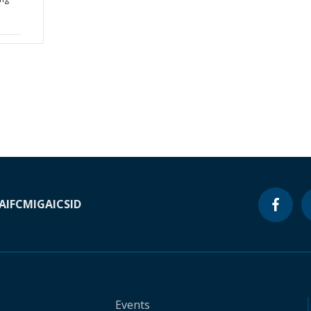
A
IFC
MIGA
ICSID
Events