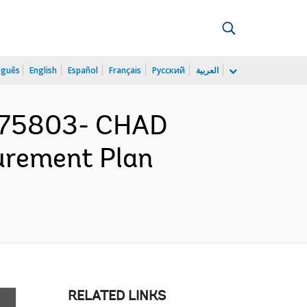
uguês
English
Español
Français
Русский
العربية
175803- CHAD
urement Plan
RELATED LINKS