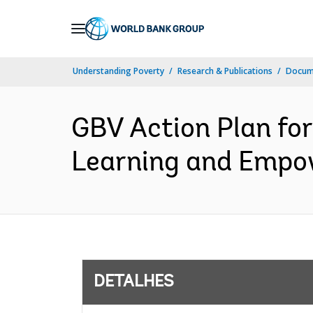
Skip
to
Main
Understanding Poverty
Research & Publications
Docume
Navigation
GBV Action Plan for
Learning and Empow
DETALHES