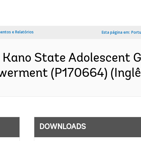
ntos e Relatórios
Esta página em:
Port
 Kano State Adolescent Gir
erment (P170664) (Inglê
DOWNLOADS