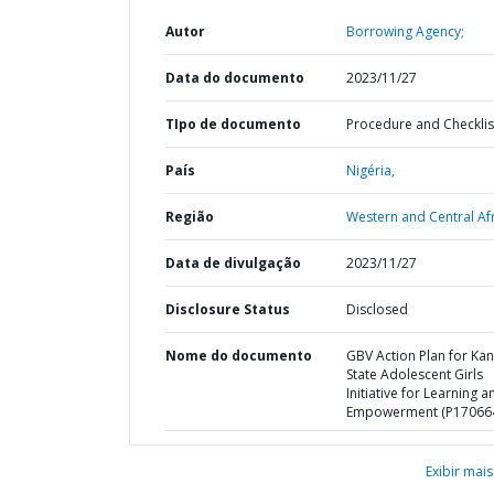
Autor
Borrowing Agency;
Data do documento
2023/11/27
TIpo de documento
Procedure and Checklis
País
Nigéria,
Região
Western and Central Afr
Data de divulgação
2023/11/27
Disclosure Status
Disclosed
Nome do documento
GBV Action Plan for Ka
State Adolescent Girls
Initiative for Learning a
Empowerment (P17066
Exibir mais