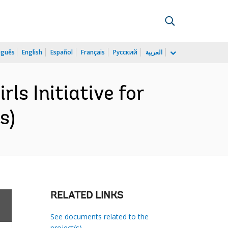
uguês
English
Español
Français
Русский
العربية
ls Initiative for
s)
RELATED LINKS
See documents related to the
project(s)