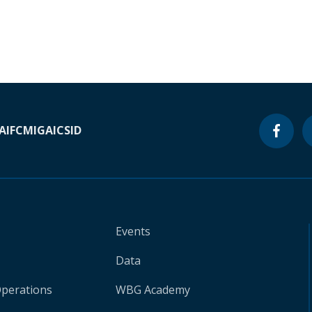
A
IFC
MIGA
ICSID
Events
Data
Operations
WBG Academy