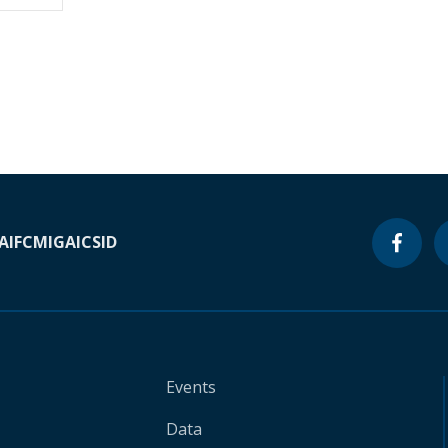
A
IFC
MIGA
ICSID
Events
Data