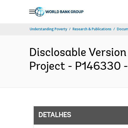
Skip
to
Main
Understanding Poverty
Research & Publications
Docume
Navigation
Disclosable Version
Project - P146330 -
DETALHES