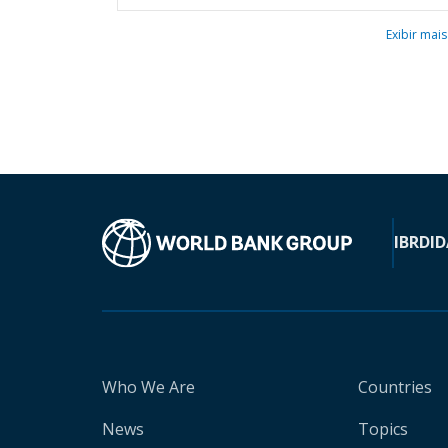
Exibir mais
IBRD
ID
Who We Are
Countries
News
Topics