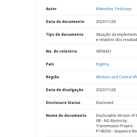
Autor
Makumbe, Pedzisayi;
Data do documento
2023/11/28
TIpo de documento
Situação da implement
e relatório dos resulta
No. do relatório
ISR58421
País
Nigéria,
Região
Western and Central Afr
Data de divulgação
2023/11/28
Disclosure Status
Disclosed
Nome do documento
Disclosable Version of 
ISR - NG-Electricity
Transmission Project -
P146330 - Sequence No 