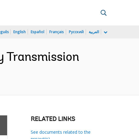
uguês
English
Español
Français
Русский
العربية
ty Transmission
RELATED LINKS
See documents related to the
project(s)