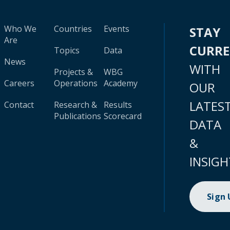
Who We
Countries
Events
STAY
Are
CURR
Topics
Data
News
WITH
Projects &
WBG
Careers
Operations
Academy
OUR
LATES
Contact
Research &
Results
Publications
Scorecard
DATA
&
INSIGH
Sign