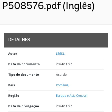
P508576.pdf (Inglês)
DETALHES
Autor
LEGKL;
Data do documento
2024/11/27
TIpo de documento
Acordo
País
Romênia,
Região
Europa e Ásia Central,
Data de divulgação
2024/11/27