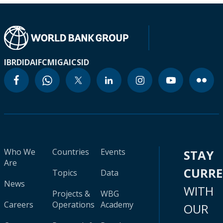
IBRD
IDA
IFC
MIGA
ICSID
Who We
Countries
Events
STAY
Are
CURR
Topics
Data
News
WITH
Projects &
WBG
Careers
Operations
Academy
OUR