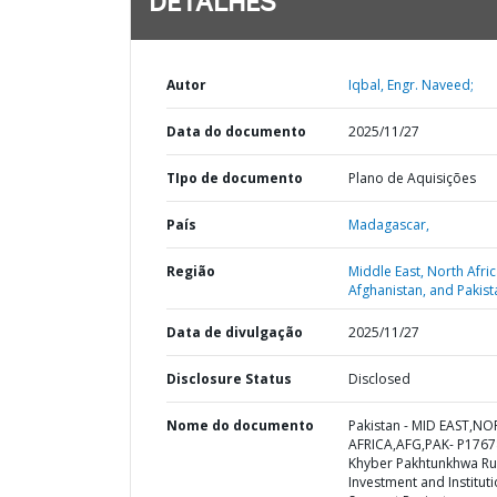
DETALHES
Autor
Iqbal, Engr. Naveed;
Data do documento
2025/11/27
TIpo de documento
Plano de Aquisições
País
Madagascar,
Região
Middle East, North Afric
Afghanistan, and Pakist
Data de divulgação
2025/11/27
Disclosure Status
Disclosed
Nome do documento
Pakistan - MID EAST,N
AFRICA,AFG,PAK- P1767
Khyber Pakhtunkhwa Ru
Investment and Instituti