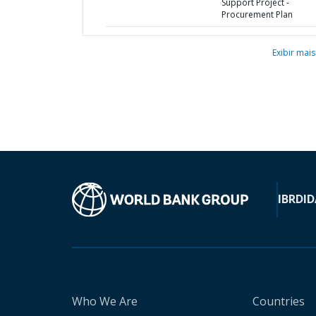
Support Project -
Procurement Plan
Exibir mais
IBRD
ID
Who We Are
Countries