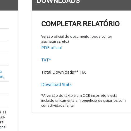
DOWNLOADS
COMPLETAR RELATÓRIO
Versão oficial do documento (pode conter
assinaturas, etc.)
PDF oficial
TXT*
a,
Total Downloads** : 66
an,
Download Stats
*A versão do texto é um OCR incorreto e está
incluído unicamente em benefício de usuários com
conectividade lenta.
ORTH
80-
ral
onal