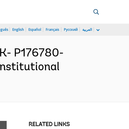
uguês
English
Español
Français
Русский
العربية
K- P176780-
stitutional
RELATED LINKS