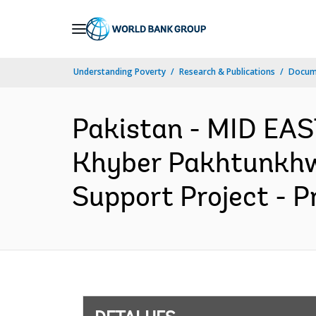
Skip
to
Main
Understanding Poverty
Research & Publications
Docume
Navigation
Pakistan - MID EA
Khyber Pakhtunkhwa
Support Project - P