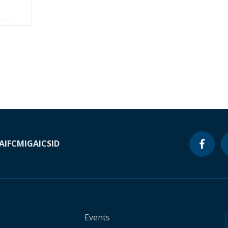
A
IFC
MIGA
ICSID
Events