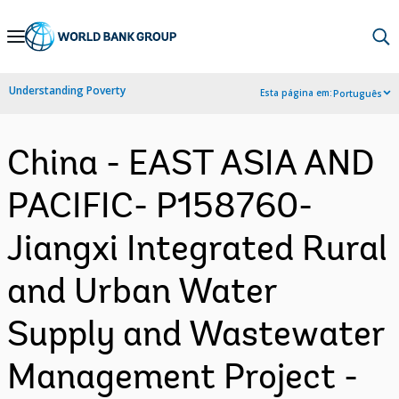
Skip
to
Main
Understanding Poverty
Esta página em:
Português
Navigation
China - EAST ASIA AND
PACIFIC- P158760-
Jiangxi Integrated Rural
and Urban Water
Supply and Wastewater
Management Project -