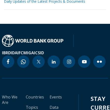
Daily Updates of the Latest Projects & Documents
IBRD
IDA
IFC
MIGA
ICSID
Who We
Countries
Events
STAY
Are
CURR
Topics
Data