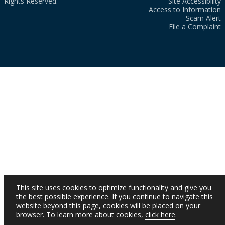
Rights Reserved.
Site Accessibility
Access to Information
Scam Alert
File a Complaint
This site uses cookies to optimize functionality and give you
the best possible experience. If you continue to navigate this
website beyond this page, cookies will be placed on your
browser. To learn more about cookies,
click here
.