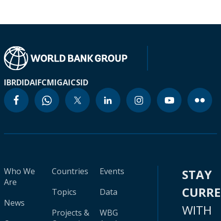
IBRD
IDA
IFC
MIGA
ICSID
Who We
Countries
Events
STAY
Are
CURR
Topics
Data
News
WITH
Projects &
WBG