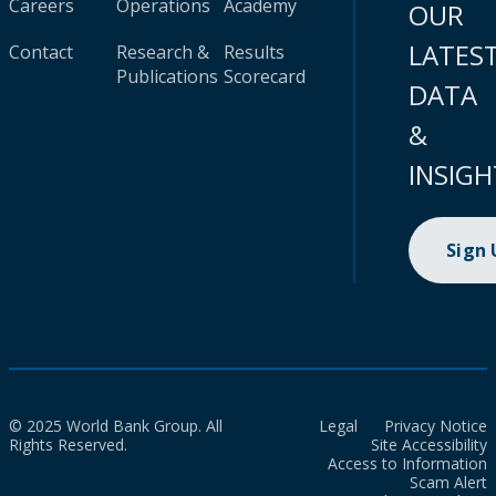
Careers
Operations
Academy
OUR
LATES
Contact
Research &
Results
Publications
Scorecard
DATA
&
INSIGH
Sign
© 2025 World Bank Group. All
Legal
Privacy Notice
Rights Reserved.
Site Accessibility
Access to Information
Scam Alert