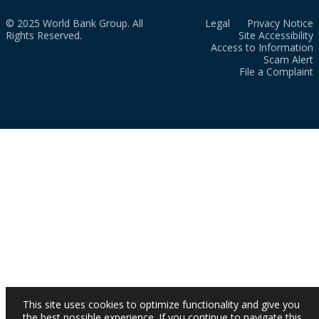
© 2025 World Bank Group. All
Legal
Privacy Notice
Rights Reserved.
Site Accessibility
Access to Information
Scam Alert
File a Complaint
This site uses cookies to optimize functionality and give you
the best possible experience. If you continue to navigate this