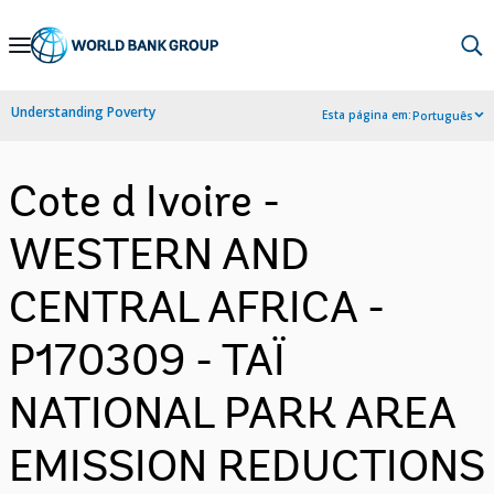
Skip
to
Main
Understanding Poverty
Esta página em:
Português
Navigation
Cote d Ivoire -
WESTERN AND
CENTRAL AFRICA -
P170309 - TAÏ
NATIONAL PARK AREA
EMISSION REDUCTIONS