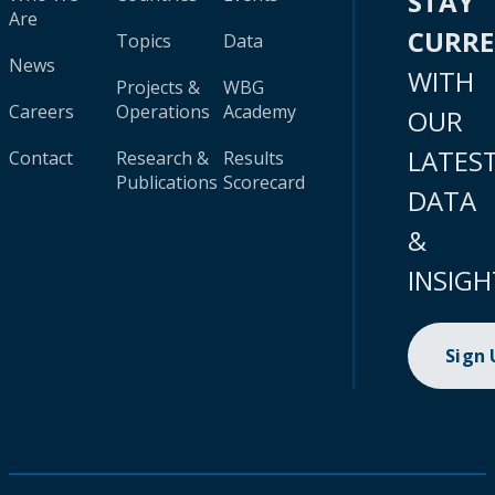
STAY
Are
CURR
Topics
Data
News
WITH
Projects &
WBG
Careers
Operations
Academy
OUR
LATES
Contact
Research &
Results
Publications
Scorecard
DATA
&
INSIGH
Sign