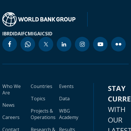
IBRD
IDA
IFC
MIGA
ICSID
Who We
Countries
Events
STAY
Are
CURR
Topics
Data
News
WITH
Projects &
WBG
Careers
Operations
Academy
OUR
LATES
Contact
Research &
Results