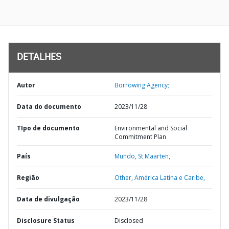
DETALHES
Autor
Borrowing Agency;
Data do documento
2023/11/28
TIpo de documento
Environmental and Social
Commitment Plan
País
Mundo,
St Maarten,
Região
Other,
América Latina e Caribe,
Data de divulgação
2023/11/28
Disclosure Status
Disclosed