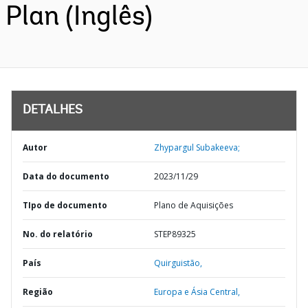
Plan (Inglês)
DETALHES
Autor
Zhypargul Subakeeva;
Data do documento
2023/11/29
TIpo de documento
Plano de Aquisições
No. do relatório
STEP89325
País
Quirguistão,
Região
Europa e Ásia Central,