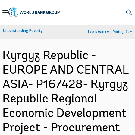
Skip
to
Main
Understanding Poverty
Esta página em:
Português
Navigation
Kyrgyz Republic -
EUROPE AND CENTRAL
ASIA- P167428- Kyrgyz
Republic Regional
Economic Development
Project - Procurement