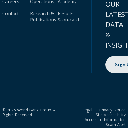
Careers
Operations
Academy
OUR
LATES
Contact
Research &
Results
Publications
Scorecard
DATA
&
INSIGH
Sign
© 2025 World Bank Group. All
Legal
Privacy Notice
Rights Reserved.
Site Accessibility
Access to Information
Scam Alert