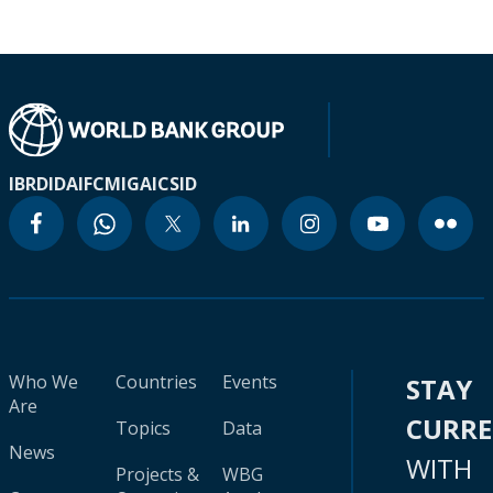
IBRD
IDA
IFC
MIGA
ICSID
Who We
Countries
Events
STAY
Are
CURR
Topics
Data
News
WITH
Projects &
WBG