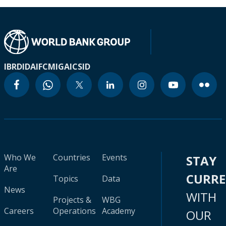
IBRD
IDA
IFC
MIGA
ICSID
Who We
Countries
Events
STAY
Are
CURR
Topics
Data
News
WITH
Projects &
WBG
Careers
Operations
Academy
OUR