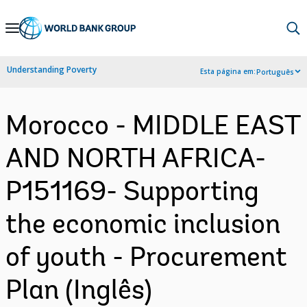
Skip
to
Main
Understanding Poverty
Esta página em:
Português
Navigation
Morocco - MIDDLE EAST
AND NORTH AFRICA-
P151169- Supporting
the economic inclusion
of youth - Procurement
Plan (Inglês)