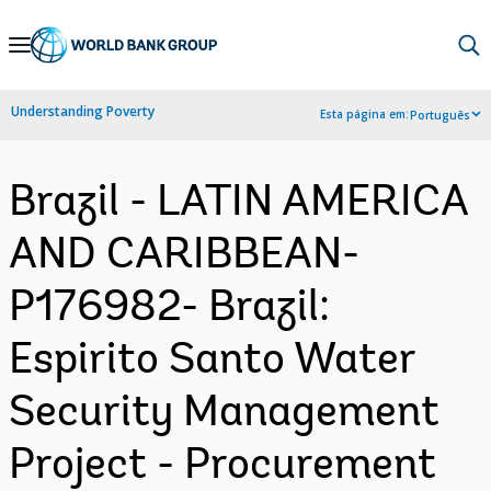
Skip
to
Main
Understanding Poverty
Esta página em:
Português
Navigation
Brazil - LATIN AMERICA
AND CARIBBEAN-
P176982- Brazil:
Espirito Santo Water
Security Management
Project - Procurement