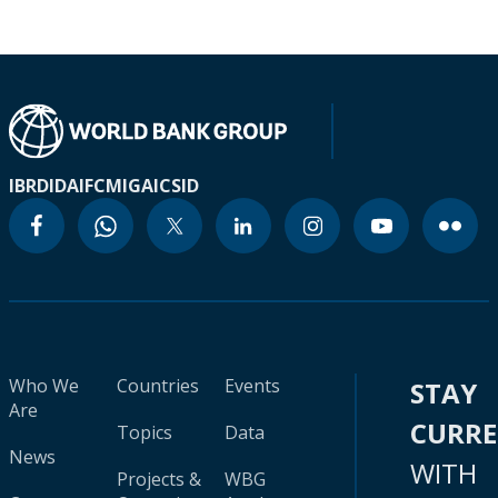
IBRD
IDA
IFC
MIGA
ICSID
Who We
Countries
Events
STAY
Are
CURR
Topics
Data
News
WITH
Projects &
WBG