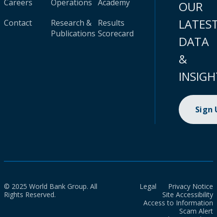
Careers
Operations
Academy
OUR
LATES
Contact
Research &
Results
Publications
Scorecard
DATA
&
INSIGH
Sign
© 2025 World Bank Group. All
Legal
Privacy Notice
Rights Reserved.
Site Accessibility
Access to Information
Scam Alert