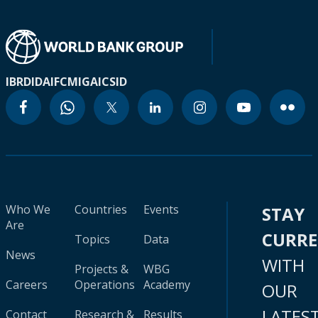
IBRD
IDA
IFC
MIGA
ICSID
Who We
Countries
Events
STAY
Are
CURR
Topics
Data
News
WITH
Projects &
WBG
Careers
Operations
Academy
OUR
LATES
Contact
Research &
Results