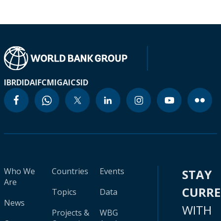
IBRD
IDA
IFC
MIGA
ICSID
Who We
Countries
Events
STAY
Are
CURR
Topics
Data
News
WITH
Projects &
WBG