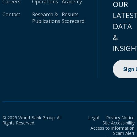
Careers
Operations
Academy
OUR
LATES
Contact
Research &
Results
Publications
Scorecard
DATA
&
INSIGH
Sign
© 2025 World Bank Group. All
Legal
Privacy Notice
Rights Reserved.
Site Accessibility
Access to Information
Scam Alert