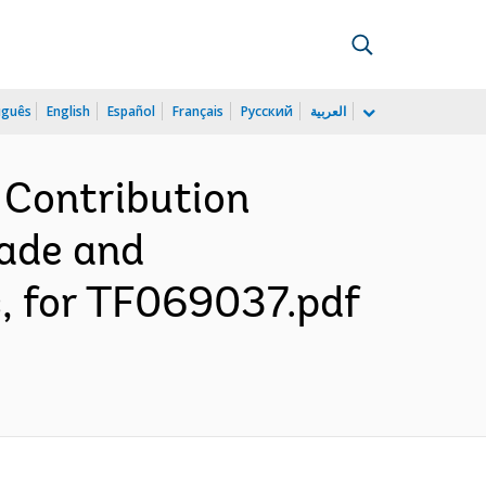
uguês
English
Español
Français
Русский
العربية
 Contribution
rade and
, for TF069037.pdf