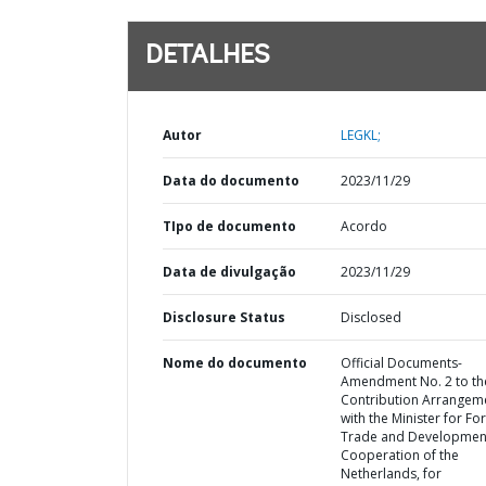
DETALHES
Autor
LEGKL;
Data do documento
2023/11/29
TIpo de documento
Acordo
Data de divulgação
2023/11/29
Disclosure Status
Disclosed
Nome do documento
Official Documents-
Amendment No. 2 to th
Contribution Arrangem
with the Minister for Fo
Trade and Developmen
Cooperation of the
Netherlands, for