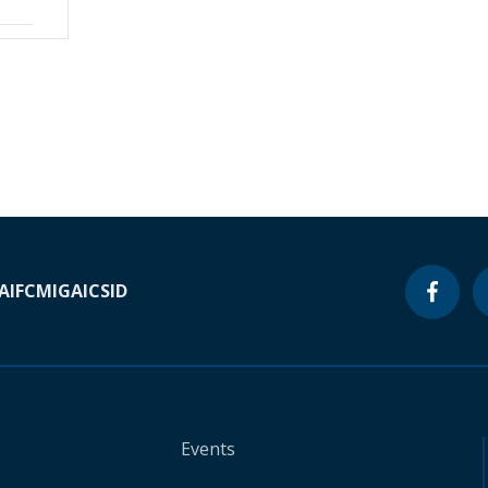
A
IFC
MIGA
ICSID
Events