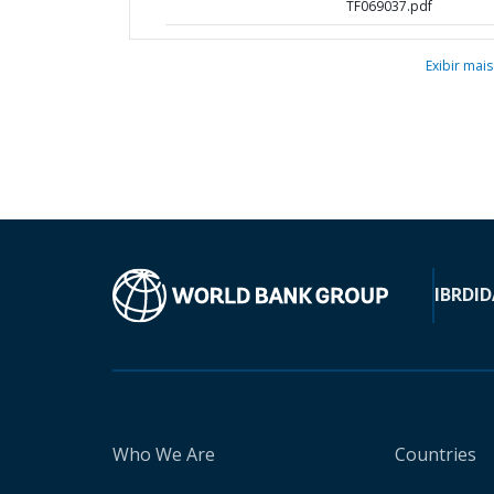
TF069037.pdf
Exibir mais
IBRD
ID
Who We Are
Countries