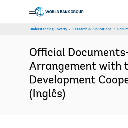
Skip
to
Main
Understanding Poverty
Research & Publications
Docume
Navigation
Official Documents
Arrangement with th
Development Cooper
(Inglês)