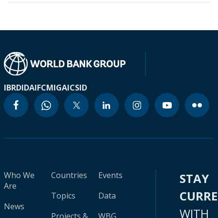
IBRD
IDA
IFC
MIGA
ICSID
Who We
Countries
Events
STAY
Are
CURR
Topics
Data
News
WITH
Projects &
WBG