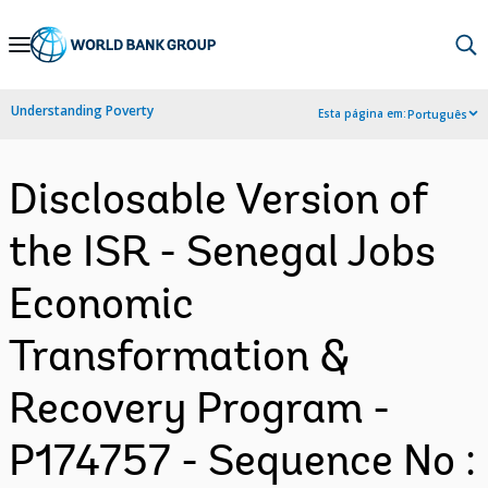
Skip
to
Main
Understanding Poverty
Esta página em:
Português
Navigation
Disclosable Version of
the ISR - Senegal Jobs
Economic
Transformation &
Recovery Program -
P174757 - Sequence No :