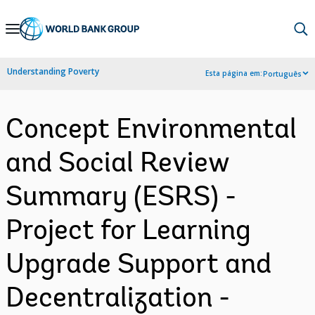
Skip
to
Main
Understanding Poverty
Esta página em:
Português
Navigation
Concept Environmental
and Social Review
Summary (ESRS) -
Project for Learning
Upgrade Support and
Decentralization -