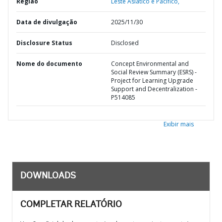
Região
Leste Asiático e Pacífico,
Data de divulgação
2025/11/30
Disclosure Status
Disclosed
Nome do documento
Concept Environmental and
Social Review Summary (ESRS) -
Project for Learning Upgrade
Support and Decentralization -
P514085
Exibir mais
DOWNLOADS
COMPLETAR RELATÓRIO