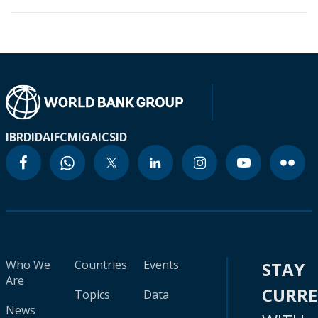
IBRD
IDA
IFC
MIGA
ICSID
Who We
Countries
Events
STAY
Are
CURR
Topics
Data
News