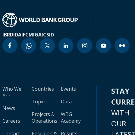
IBRD
IDA
IFC
MIGA
ICSID
Who We
Countries
Events
STAY
Are
CURR
Topics
Data
News
WITH
Projects &
WBG
Careers
Operations
Academy
OUR
LATES
Contact
Research &
Results