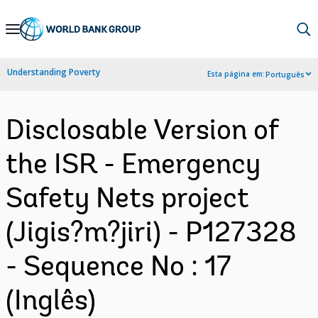
Skip
to
Main
Understanding Poverty
Esta página em:
Português
Navigation
Disclosable Version of
the ISR - Emergency
Safety Nets project
(Jigis?m?jiri) - P127328
- Sequence No : 17
(Inglês)