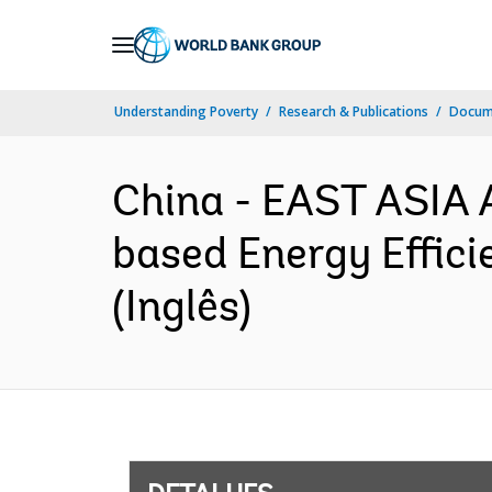
Skip
to
Main
Understanding Poverty
Research & Publications
Docume
Navigation
China - EAST ASIA
based Energy Effic
(Inglês)