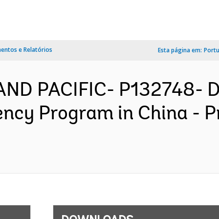
ntos e Relatórios
Esta página em:
Port
 AND PACIFIC- P132748- D
iency Program in China - 