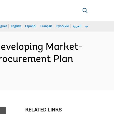
uguês
English
Español
Français
Русский
العربية
eveloping Market-
Procurement Plan
RELATED LINKS