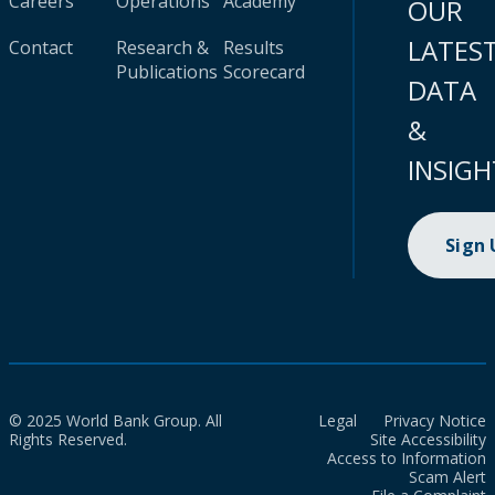
Careers
Operations
Academy
OUR
LATES
Contact
Research &
Results
Publications
Scorecard
DATA
&
INSIGH
Sign
© 2025 World Bank Group. All
Legal
Privacy Notice
Rights Reserved.
Site Accessibility
Access to Information
Scam Alert