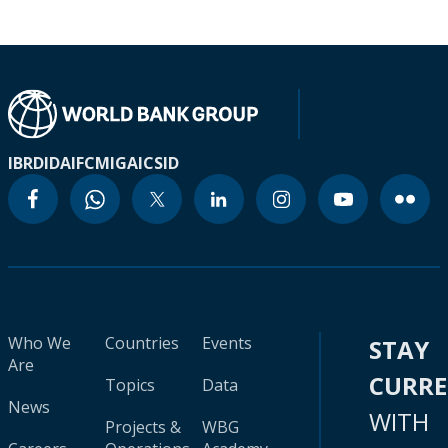
IBRD
IDA
IFC
MIGA
ICSID
Who We
Countries
Events
STAY
Are
CURR
Topics
Data
News
WITH
Projects &
WBG