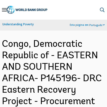
Skip
to
Main
Understanding Poverty
Esta página em:
Português
Navigation
Congo, Democratic
Republic of - EASTERN
AND SOUTHERN
AFRICA- P145196- DRC
Eastern Recovery
Project - Procurement